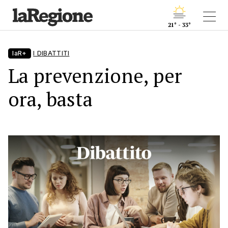
21° - 33°
laR+
I DIBATTITI
La prevenzione, per
ora, basta