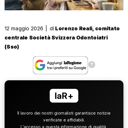
12 maggio 2026
|
di
Lorenzo Reali, comitato
centrale Società Svizzera Odontoiatri
(Sso)
laR+
Il lavoro dei nostri giornalisti garantisce notizie
verificate e affidabili.
L’accesso a questa informazione di qualità,