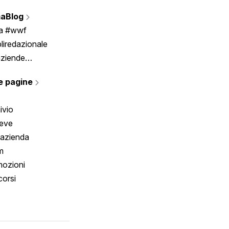
Vignette
aBlog
Scrivici
ia #wwf
liredazionale
aziende
rmano
e pagine
ivio
reve
 azienda
m
ozioni
orsi