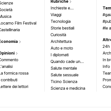
Rubriche
Scienze
Inchieste e
Tem
Società
approfondimenti
Viaggi
#ga
Musica
Tecnologia
#pub
Locarno Film Festival
Storie bestiali
#le 
Castellinaria
Curiosità
info
Altr
Economia
Architettura
24h
Auto e moto
Opinioni
Arch
I diplomati
Commento
In b
Quando cade un
L'analisi
Info
quadro
Salute mentale
La formica rossa
Tea
Salute sessuale
I contributi
Prom
Ticino Scienza
Lettere dei lettori
Conc
Scienza e medicina