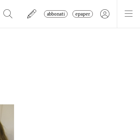
abbonati
epaper