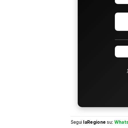
Segui
laRegione
su:
What