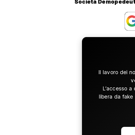
Società Demopedeut
Il lavoro dei n
v
L’accesso a 
libera da fake 