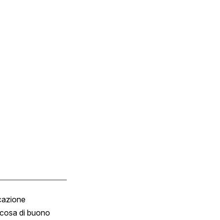
cazione
Tombola
cosa di buono
Fumetto