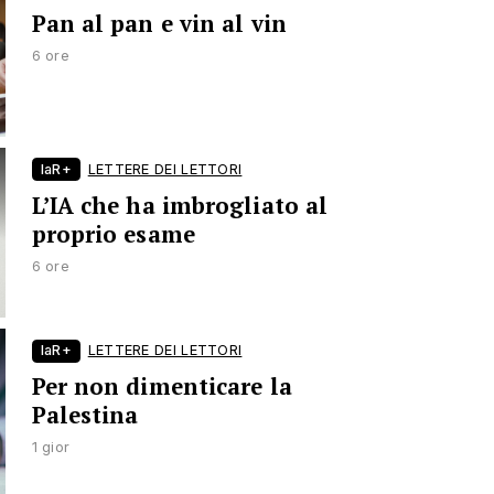
Pan al pan e vin al vin
6 ore
laR+
LETTERE DEI LETTORI
L’IA che ha imbrogliato al
proprio esame
6 ore
laR+
LETTERE DEI LETTORI
Per non dimenticare la
Palestina
1 gior