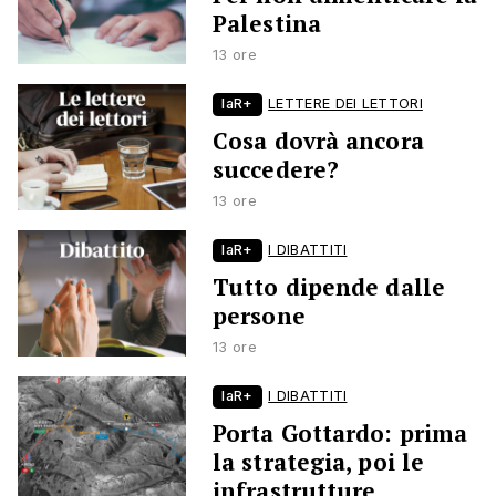
Palestina
13 ore
laR+
LETTERE DEI LETTORI
Cosa dovrà ancora
succedere?
13 ore
laR+
I DIBATTITI
Tutto dipende dalle
persone
13 ore
laR+
I DIBATTITI
Porta Gottardo: prima
la strategia, poi le
infrastrutture