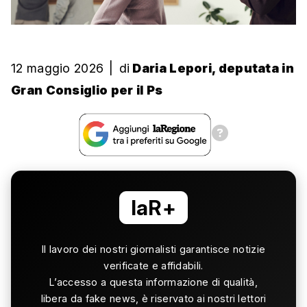
12 maggio 2026
|
di
Daria Lepori, deputata in
Gran Consiglio per il Ps
laR+
Il lavoro dei nostri giornalisti garantisce notizie
verificate e affidabili.
L’accesso a questa informazione di qualità,
libera da fake news, è riservato ai nostri lettori