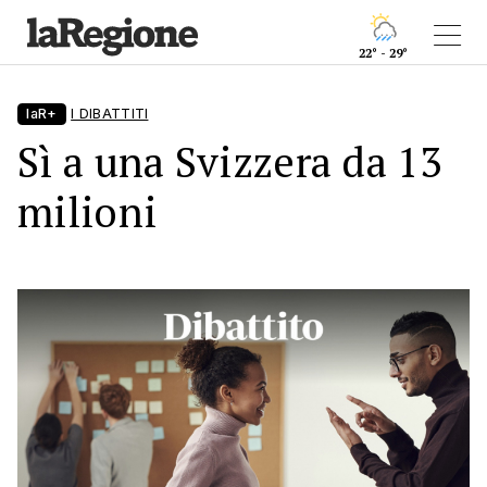
22° - 29°
laR+
I DIBATTITI
Sì a una Svizzera da 13
milioni