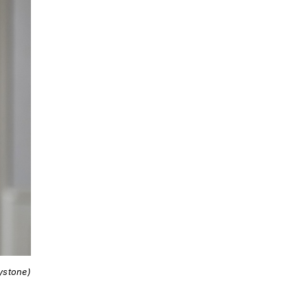
ystone)