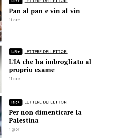
laR+
LETTERE DEI LETTORI
Pan al pan e vin al vin
11 ore
laR+
LETTERE DEI LETTORI
L’IA che ha imbrogliato al
proprio esame
11 ore
laR+
LETTERE DEI LETTORI
Per non dimenticare la
Palestina
1 gior