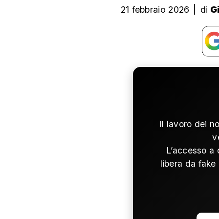
21 febbraio 2026
|
di
G
Il lavoro dei n
v
L’accesso a 
libera da fake 