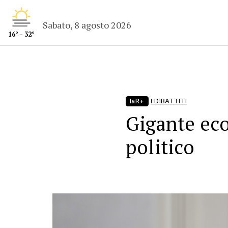
Sabato, 8 agosto 2026
16° - 32°
laR+
I DIBATTITI
Gigante ec
politico