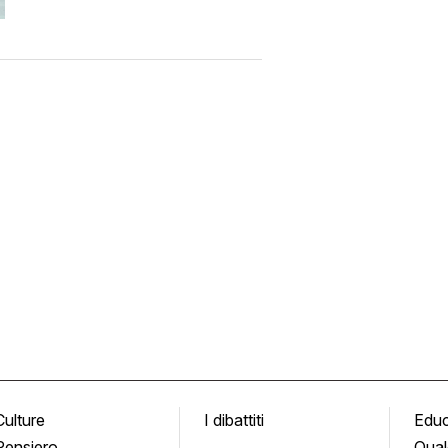
Culture
I dibattiti
Edu
Pensiero
Qual