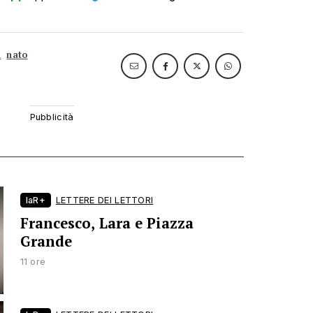
a
nato
laR+
LETTERE DEI LETTORI
Francesco, Lara e Piazza
Grande
11 ore