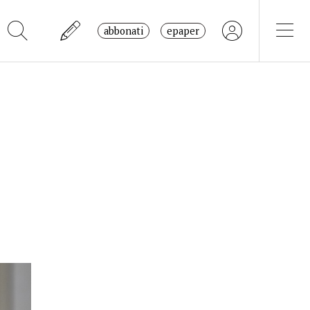
abbonati
epaper