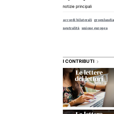
notizie principali
accordi bilaterali
groenlandi
neutralità
unione europea
I CONTRIBUTI