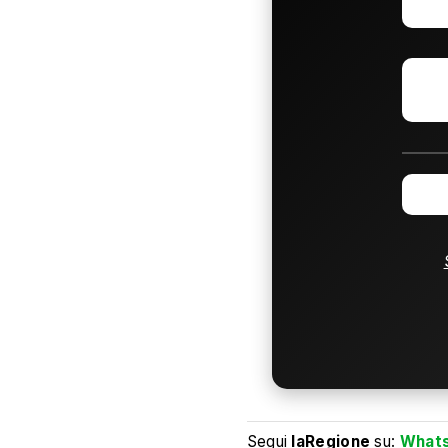
Segui
laRegione
su:
What