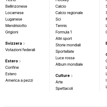
Bellinzonese
Calcio
Locarnese
Calcio regionale
Luganese
Sci
Mendrisiotto
Tennis
Grigioni
Formula 1
Altri sport
Svizzera
Storie mondiali
Votazioni federali
Sportellate
Luce rossa
Estero
Album mondiale
Confine
Estero
Culture
America a pezzi
Arte
Spettacoli