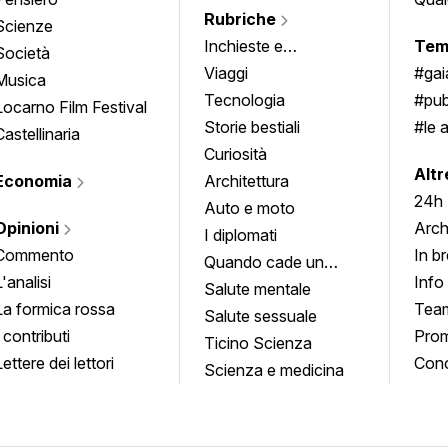
Rubriche
Scienze
Inchieste e
Tem
Società
approfondimenti
Viaggi
#ga
Musica
Tecnologia
#pub
Locarno Film Festival
Storie bestiali
#le 
Castellinaria
Curiosità
info
Altr
Economia
Architettura
24h
Auto e moto
Opinioni
Arch
I diplomati
Commento
In b
Quando cade un
L'analisi
Info
quadro
Salute mentale
La formica rossa
Tea
Salute sessuale
I contributi
Prom
Ticino Scienza
Lettere dei lettori
Conc
Scienza e medicina