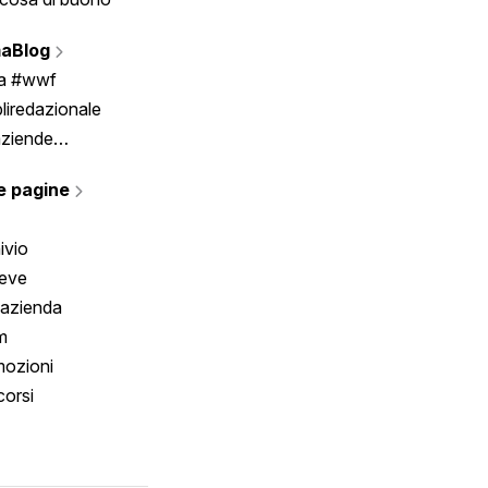
Vignette
aBlog
Scrivici
ia #wwf
liredazionale
aziende
rmano
e pagine
ivio
reve
 azienda
m
ozioni
orsi