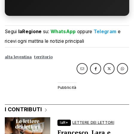
Segui
laRegione
su:
WhatsApp
oppure
Telegram
e
ricevi ogni mattina le notizie principali
alta leventina
territorio
I CONTRIBUTI
laR+
LETTERE DEI LETTORI
Francesco, Lara e