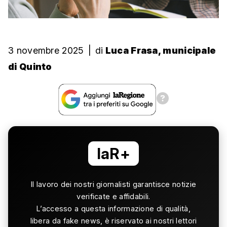
3 novembre 2025
|
di
Luca Frasa, municipale
di Quinto
laR+
Il lavoro dei nostri giornalisti garantisce notizie
verificate e affidabili.
L’accesso a questa informazione di qualità,
libera da fake news, è riservato ai nostri lettori