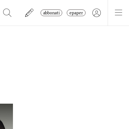
abbonati
epaper