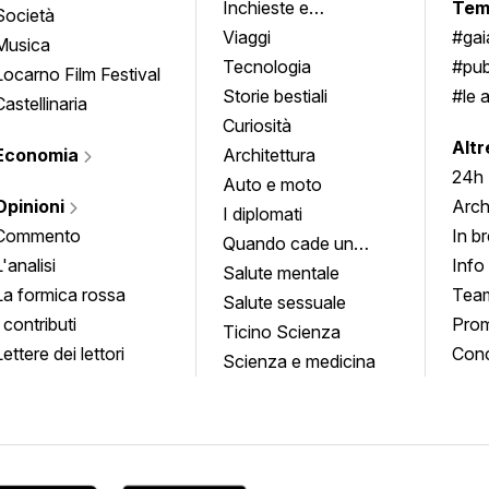
Inchieste e
Tem
Società
approfondimenti
Viaggi
#ga
Musica
Tecnologia
#pub
Locarno Film Festival
Storie bestiali
#le 
Castellinaria
Curiosità
info
Altr
Economia
Architettura
24h
Auto e moto
Opinioni
Arch
I diplomati
Commento
In b
Quando cade un
L'analisi
Info
quadro
Salute mentale
La formica rossa
Tea
Salute sessuale
I contributi
Prom
Ticino Scienza
Lettere dei lettori
Conc
Scienza e medicina