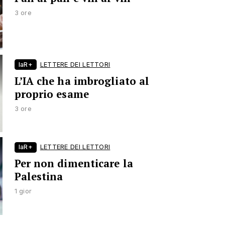
3 ore
laR+
LETTERE DEI LETTORI
L’IA che ha imbrogliato al
proprio esame
3 ore
laR+
LETTERE DEI LETTORI
Per non dimenticare la
Palestina
1 gior