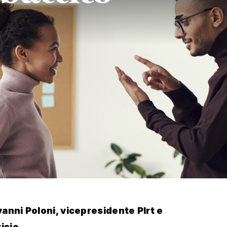
anni Poloni, vicepresidente Plrt e
isio