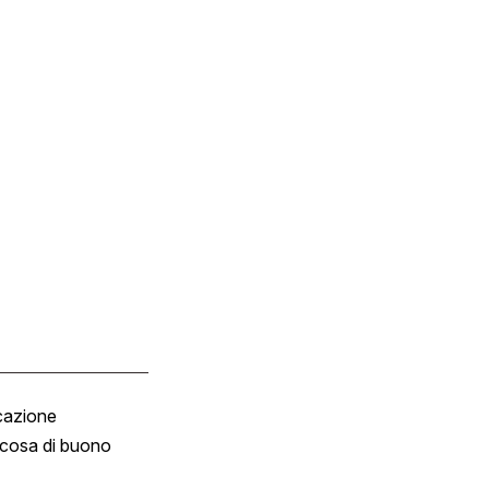
cazione
Tombola
cosa di buono
Fumetto
Vignette