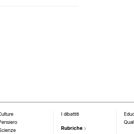
Culture
I dibattiti
Edu
Pensiero
Qual
Rubriche
Scienze