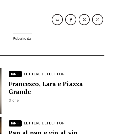
laR+
LETTERE DEI LETTORI
Francesco, Lara e Piazza
Grande
3 ore
laR+
LETTERE DEI LETTORI
Pan al pan e vin al vin