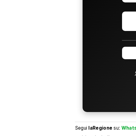
Segui
laRegione
su:
What