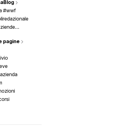
aBlog
Scrivici
ia #wwf
liredazionale
aziende
rmano
e pagine
ivio
reve
 azienda
m
ozioni
orsi