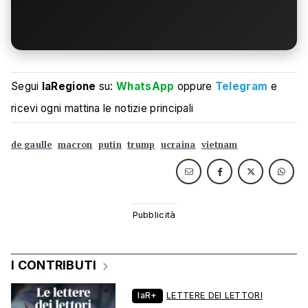
Segui
laRegione
su:
WhatsApp
oppure
Telegram
e
ricevi ogni mattina le notizie principali
de gaulle
macron
putin
trump
ucraina
vietnam
I CONTRIBUTI
laR+
LETTERE DEI LETTORI