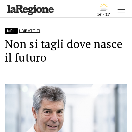
16° - 31°
laR+
I DIBATTITI
Non si tagli dove nasce
il futuro