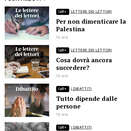
laR+
LETTERE DEI LETTORI
Per non dimenticare la
Palestina
13 ore
laR+
LETTERE DEI LETTORI
Cosa dovrà ancora
succedere?
13 ore
laR+
I DIBATTITI
Tutto dipende dalle
persone
13 ore
laR+
I DIBATTITI