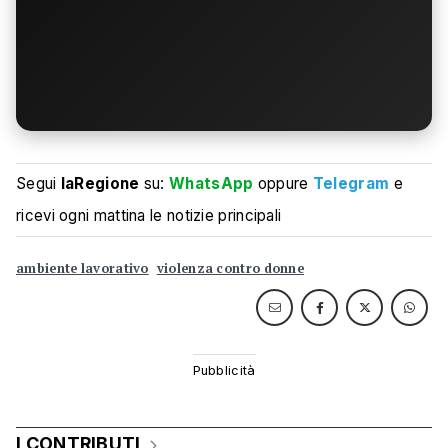
Segui
laRegione
su:
WhatsApp
oppure
Telegram
e
ricevi ogni mattina le notizie principali
ambiente lavorativo
violenza contro donne
I CONTRIBUTI