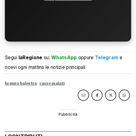
Segui
laRegione
su:
WhatsApp
oppure
Telegram
e
ricevi ogni mattina le notizie principali
brenno balestra
casse malati