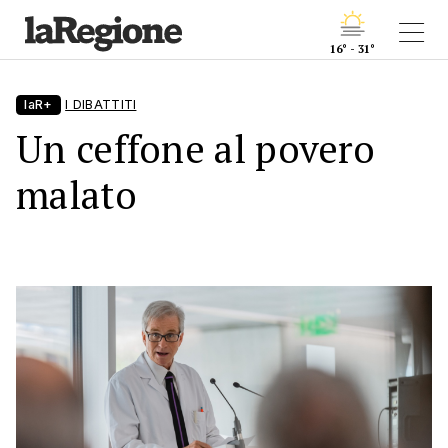
16° - 31°
laR+
I DIBATTITI
Un ceffone al povero
malato