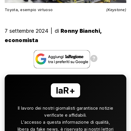
Toyota, esempio virtuoso
(Keystone)
7 settembre 2024
|
di
Ronny Bianchi,
economista
laR+
Il lavoro dei nostri giornalisti garantisce notizie
verificate e affidabili.
L’accesso a questa informazione di qualità,
libera da fake news, è riservato ai nostri lettori