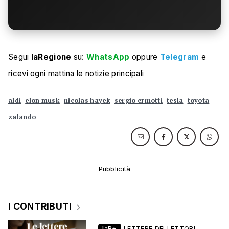
Segui
laRegione
su:
WhatsApp
oppure
Telegram
e
ricevi ogni mattina le notizie principali
aldi
elon musk
nicolas hayek
sergio ermotti
tesla
toyota
zalando
I CONTRIBUTI
laR+
LETTERE DEI LETTORI