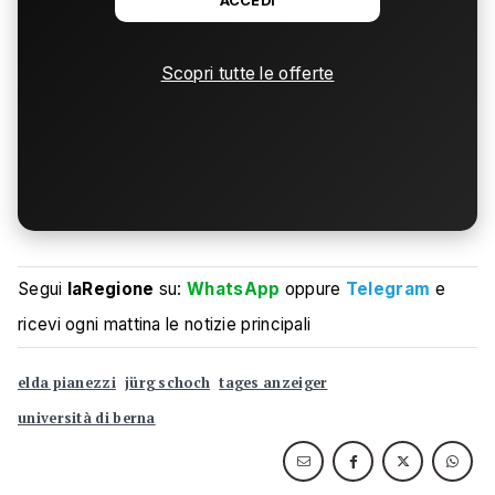
ACCEDI
Scopri tutte le offerte
Segui
laRegione
su:
WhatsApp
oppure
Telegram
e
ricevi ogni mattina le notizie principali
elda pianezzi
jürg schoch
tages anzeiger
università di berna