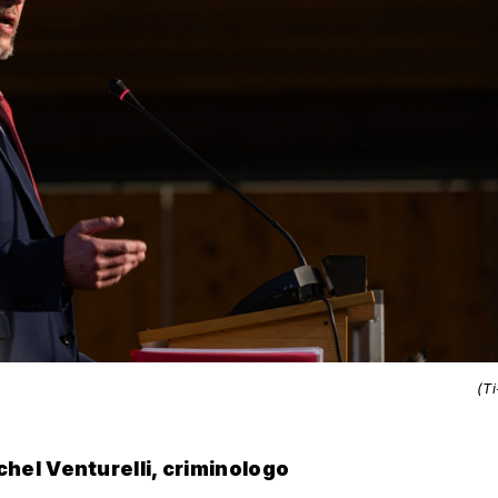
(T
chel Venturelli, criminologo