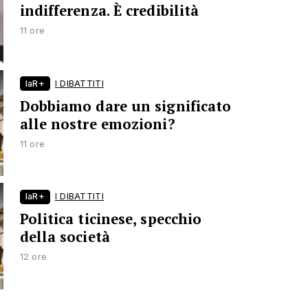
indifferenza. È credibilità
11 ore
laR+
I DIBATTITI
Dobbiamo dare un significato
alle nostre emozioni?
11 ore
laR+
I DIBATTITI
Politica ticinese, specchio
della società
12 ore