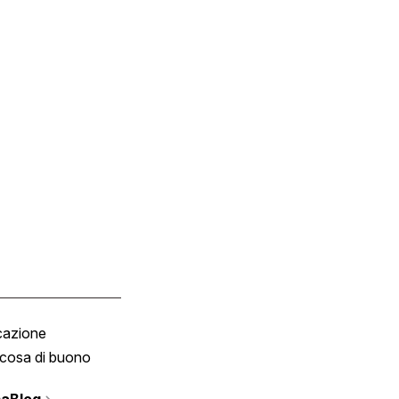
cazione
Tombola
cosa di buono
Fumetto
Vignette
aBlog