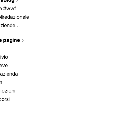
Scrivici
ia #wwf
liredazionale
aziende
rmano
e pagine
ivio
reve
 azienda
m
ozioni
orsi