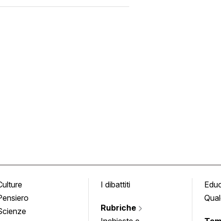
Culture
I dibattiti
Edu
Pensiero
Qual
Rubriche
Scienze
Inchieste e
Tem