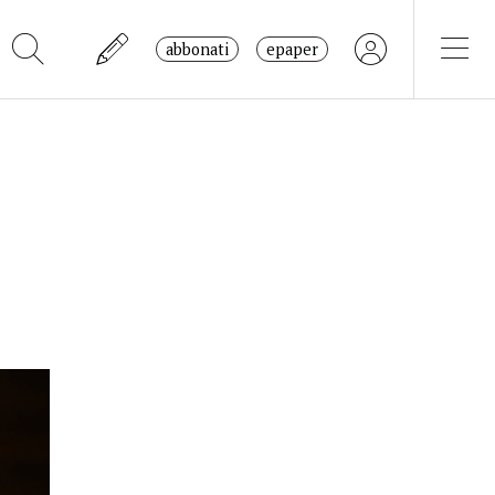
abbonati
epaper