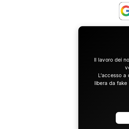
Il lavoro dei n
v
L’accesso a 
libera da fake 