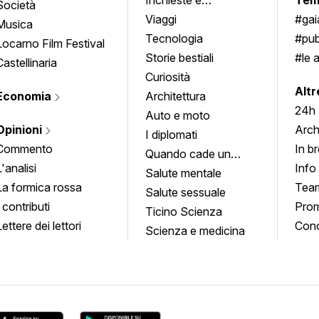
Società
approfondimenti
Viaggi
#ga
Musica
Tecnologia
#pub
Locarno Film Festival
Storie bestiali
#le 
Castellinaria
Curiosità
info
Altr
Economia
Architettura
24h
Auto e moto
Opinioni
Arch
I diplomati
Commento
In b
Quando cade un
L'analisi
Info
quadro
Salute mentale
La formica rossa
Tea
Salute sessuale
I contributi
Prom
Ticino Scienza
Lettere dei lettori
Conc
Scienza e medicina