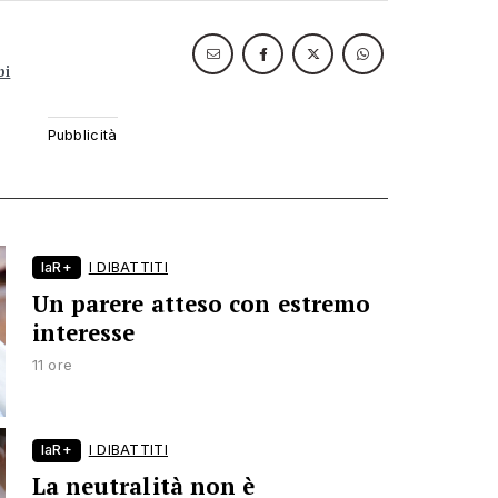
bi
laR+
I DIBATTITI
Un parere atteso con estremo
interesse
11 ore
laR+
I DIBATTITI
La neutralità non è