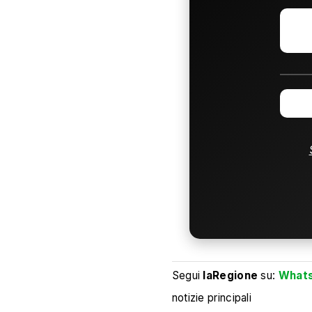
Segui
laRegione
su:
What
notizie principali