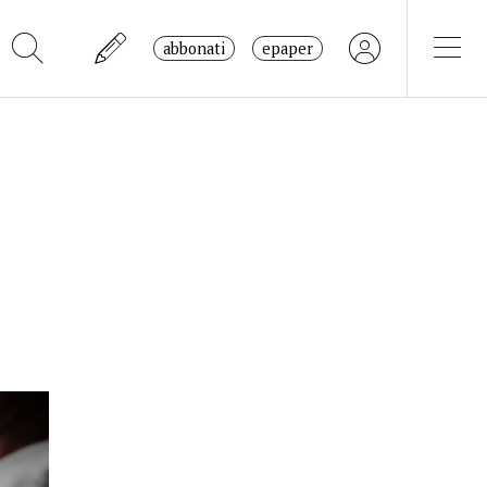
abbonati
epaper