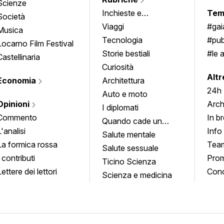
Scienze
Inchieste e
Tem
Società
approfondimenti
Viaggi
#ga
Musica
Tecnologia
#pub
Locarno Film Festival
Storie bestiali
#le 
Castellinaria
Curiosità
info
Altr
Economia
Architettura
24h
Auto e moto
Opinioni
Arch
I diplomati
Commento
In b
Quando cade un
L'analisi
Info
quadro
Salute mentale
La formica rossa
Tea
Salute sessuale
I contributi
Prom
Ticino Scienza
Lettere dei lettori
Conc
Scienza e medicina