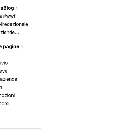
Vignette
aBlog
Scrivici
ia #wwf
liredazionale
aziende
rmano
e pagine
ivio
reve
 azienda
m
ozioni
orsi