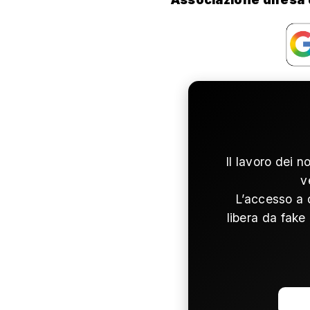
Il lavoro dei n
v
L’accesso a 
libera da fake 