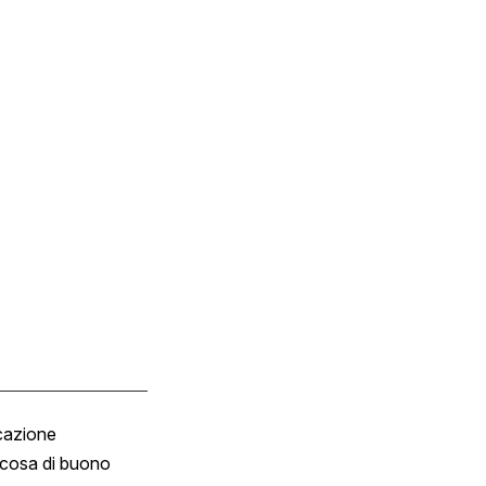
cazione
Tombola
cosa di buono
Fumetto