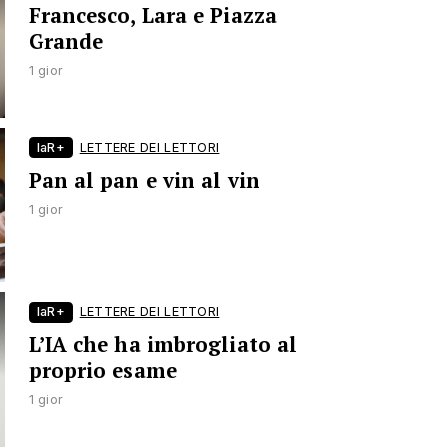
Francesco, Lara e Piazza
Grande
1 gior
laR+
LETTERE DEI LETTORI
Pan al pan e vin al vin
1 gior
laR+
LETTERE DEI LETTORI
L’IA che ha imbrogliato al
proprio esame
1 gior