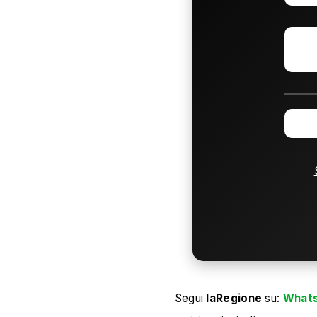
Segui
laRegione
su:
What