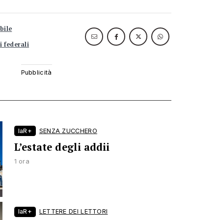
bile
i federali
laR+
SENZA ZUCCHERO
L’estate degli addii
1 ora
laR+
LETTERE DEI LETTORI