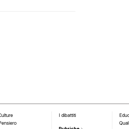
Culture
I dibattiti
Edu
Pensiero
Qual
Rubriche