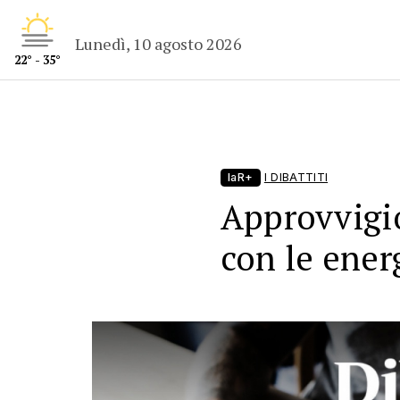
Lunedì, 10 agosto 2026
22° - 35°
laR+
I DIBATTITI
Approvvigi
con le ener