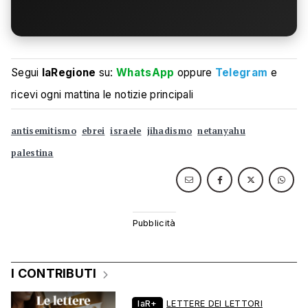
Segui
laRegione
su:
WhatsApp
oppure
Telegram
e
ricevi ogni mattina le notizie principali
antisemitismo
ebrei
israele
jihadismo
netanyahu
palestina
I CONTRIBUTI
laR+
LETTERE DEI LETTORI