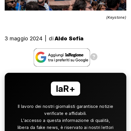
(Keystone)
3 maggio 2024
|
di
Aldo Sofia
laR+
Il lavoro dei nostri giornalisti garantisce notizie
verificate e affidabili.
L’accesso a questa informazione di qualità,
libera da fake news, è riservato ai nostri lettori