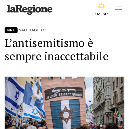
16° - 31°
laR+
NAUFRAGHI.CH
L’antisemitismo è
sempre inaccettabile