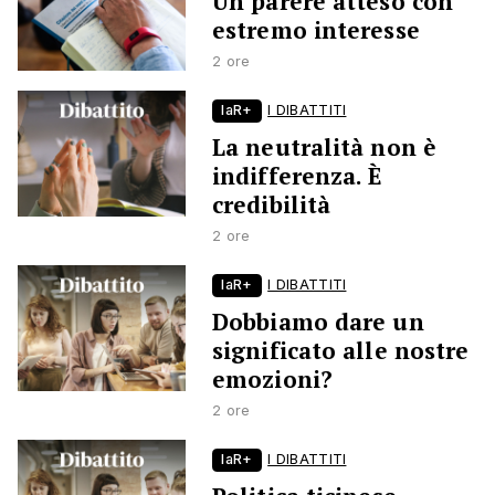
Un parere atteso con
estremo interesse
2 ore
laR+
I DIBATTITI
La neutralità non è
indifferenza. È
credibilità
2 ore
laR+
I DIBATTITI
Dobbiamo dare un
significato alle nostre
emozioni?
2 ore
laR+
I DIBATTITI