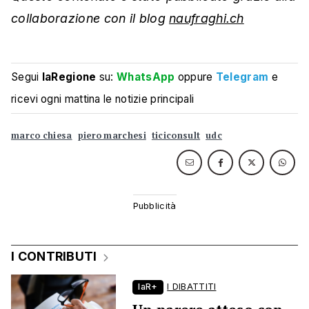
collaborazione con il blog
naufraghi.ch
Segui
laRegione
su:
WhatsApp
oppure
Telegram
e
ricevi ogni mattina le notizie principali
marco chiesa
piero marchesi
ticiconsult
udc
I CONTRIBUTI
laR+
I DIBATTITI