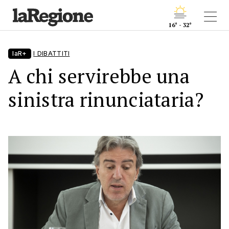
16° - 32°
laR+
I DIBATTITI
A chi servirebbe una
sinistra rinunciataria?