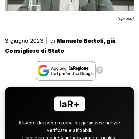
(tipress)
3 giugno 2023
|
di
Manuele Bertoli, già
Consigliere di Stato
laR+
Il lavoro dei nostri giornalisti garantisce notizie
verificate e affidabili.
L’accesso a questa informazione di qualità,