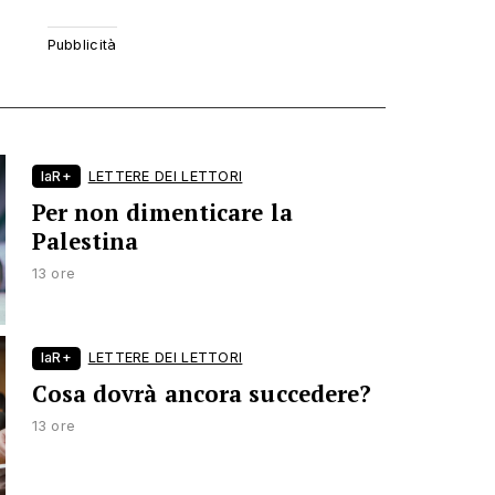
laR+
LETTERE DEI LETTORI
Per non dimenticare la
Palestina
13 ore
laR+
LETTERE DEI LETTORI
Cosa dovrà ancora succedere?
13 ore