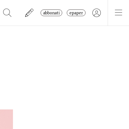
abbonati
epaper