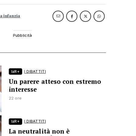
a infanzia
laR+
I DIBATTITI
Un parere atteso con estremo
interesse
22 ore
laR+
I DIBATTITI
La neutralità non è