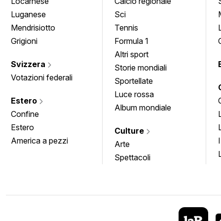
Locarnese
Calcio regionale
Luganese
Sci
Mendrisiotto
Tennis
Grigioni
Formula 1
Altri sport
Svizzera
Storie mondiali
Votazioni federali
Sportellate
Luce rossa
Estero
Album mondiale
Confine
Estero
Culture
America a pezzi
Arte
Spettacoli