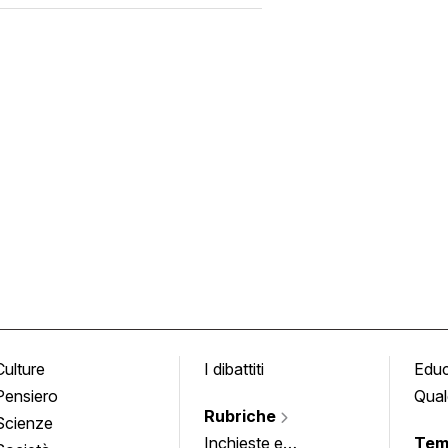
Culture
I dibattiti
Edu
Pensiero
Qual
Rubriche
Scienze
Inchieste e
Tem