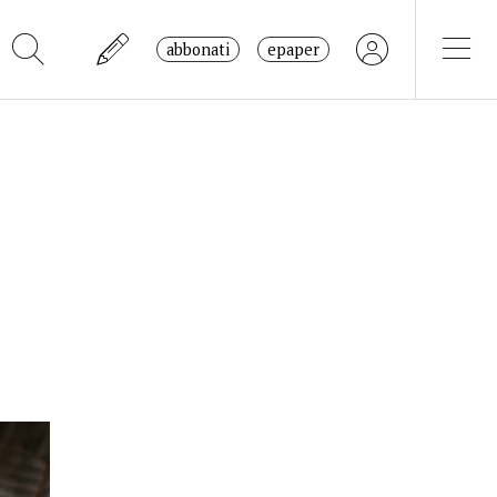
abbonati
epaper