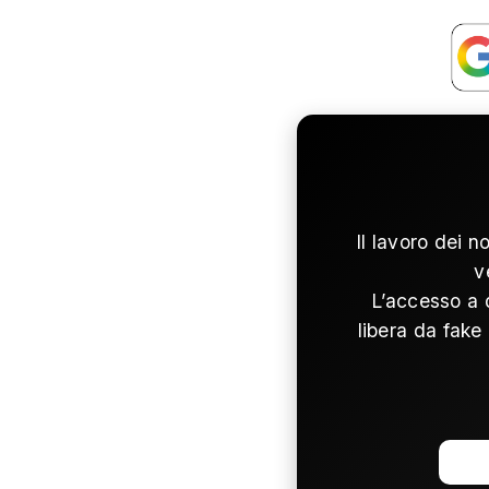
Il lavoro dei n
v
L’accesso a 
libera da fake 