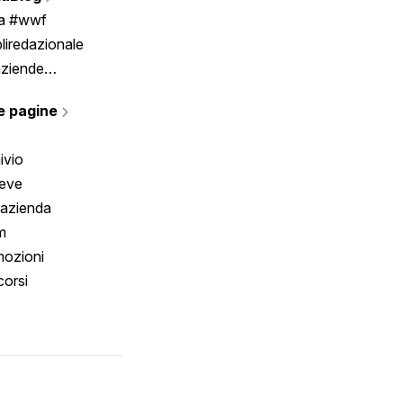
Scrivici
ia #wwf
liredazionale
aziende
rmano
e pagine
ivio
reve
 azienda
m
ozioni
orsi