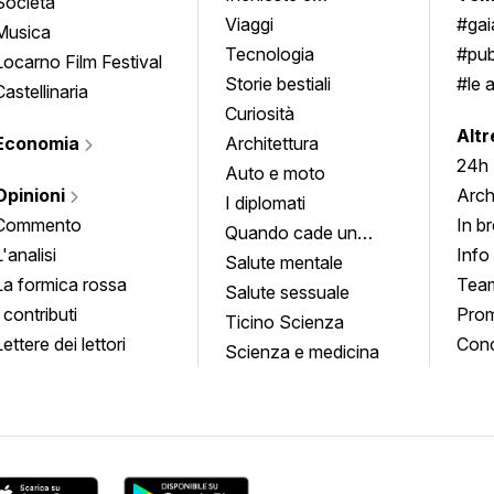
Società
approfondimenti
Viaggi
#ga
Musica
Tecnologia
#pub
Locarno Film Festival
Storie bestiali
#le 
Castellinaria
Curiosità
info
Altr
Economia
Architettura
24h
Auto e moto
Opinioni
Arch
I diplomati
Commento
In b
Quando cade un
L'analisi
Info
quadro
Salute mentale
La formica rossa
Tea
Salute sessuale
I contributi
Prom
Ticino Scienza
Lettere dei lettori
Conc
Scienza e medicina