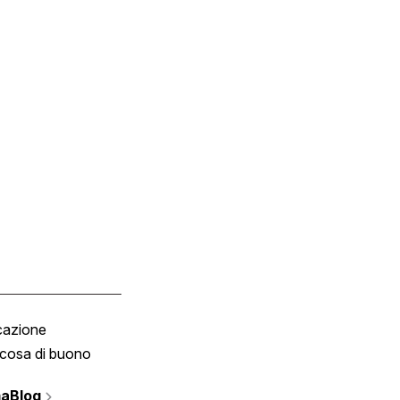
cazione
Tombola
cosa di buono
Fumetto
Vignette
aBlog