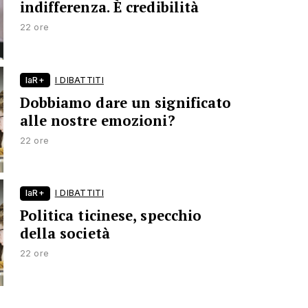
indifferenza. È credibilità
22 ore
laR+
I DIBATTITI
Dobbiamo dare un significato
alle nostre emozioni?
22 ore
laR+
I DIBATTITI
Politica ticinese, specchio
della società
22 ore