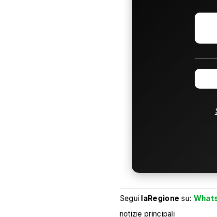
Segui
laRegione
su:
What
notizie principali