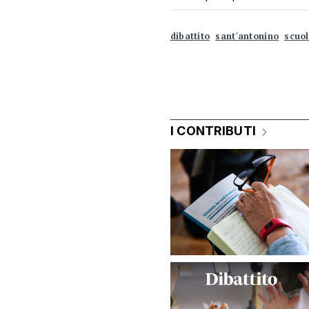
dibattito
sant'antonino
scuol
I CONTRIBUTI