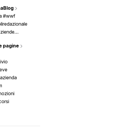
Vignette
aBlog
Scrivici
ia #wwf
liredazionale
aziende
rmano
e pagine
ivio
reve
 azienda
m
ozioni
orsi