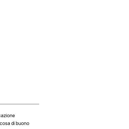
cazione
Tombola
cosa di buono
Fumetto