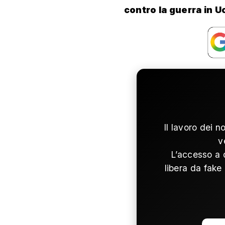
contro la guerra in U
Il lavoro dei n
v
L’accesso a 
libera da fake 