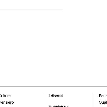
Culture
I dibattiti
Edu
Pensiero
Qual
Rubriche