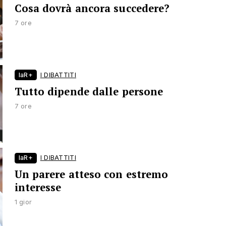
Cosa dovrà ancora succedere?
7 ore
laR+
I DIBATTITI
Tutto dipende dalle persone
7 ore
laR+
I DIBATTITI
Un parere atteso con estremo
interesse
1 gior