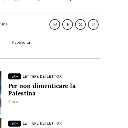
rime
laR+
LETTERE DEI LETTORI
Per non dimenticare la
Palestina
7 ore
laR+
LETTERE DEI LETTORI