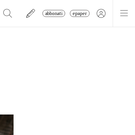
abbonati
epaper