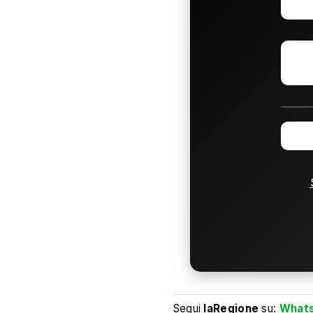
Segui
laRegione
su:
What