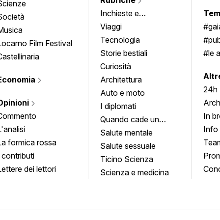
Scienze
Inchieste e
Tem
Società
approfondimenti
Viaggi
#ga
Musica
Tecnologia
#pub
Locarno Film Festival
Storie bestiali
#le 
Castellinaria
Curiosità
info
Altr
Economia
Architettura
24h
Auto e moto
Opinioni
Arch
I diplomati
Commento
In b
Quando cade un
L'analisi
Info
quadro
Salute mentale
La formica rossa
Tea
Salute sessuale
I contributi
Prom
Ticino Scienza
Lettere dei lettori
Conc
Scienza e medicina