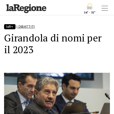
16° - 31°
laR+
I DIBATTITI
Girandola di nomi per
il 2023