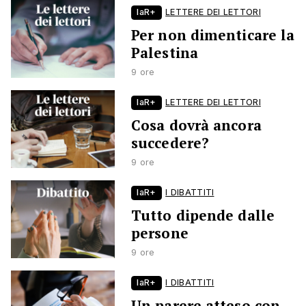
laR+
LETTERE DEI LETTORI
Per non dimenticare la
Palestina
9 ore
laR+
LETTERE DEI LETTORI
Cosa dovrà ancora
succedere?
9 ore
laR+
I DIBATTITI
Tutto dipende dalle
persone
9 ore
laR+
I DIBATTITI
Un parere atteso con