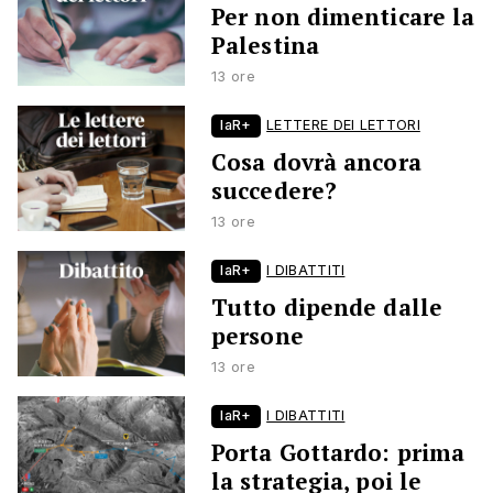
Per non dimenticare la
Palestina
13 ore
laR+
LETTERE DEI LETTORI
Cosa dovrà ancora
succedere?
13 ore
laR+
I DIBATTITI
Tutto dipende dalle
persone
13 ore
laR+
I DIBATTITI
Porta Gottardo: prima
la strategia, poi le