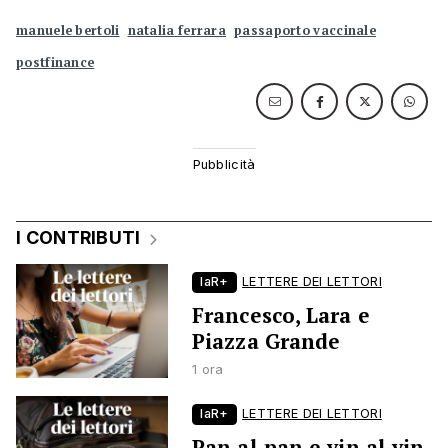
manuele bertoli
natalia ferrara
passaporto vaccinale
postfinance
I CONTRIBUTI
laR+
LETTERE DEI LETTORI
Francesco, Lara e
Piazza Grande
1 ora
laR+
LETTERE DEI LETTORI
Pan al pan e vin al vin