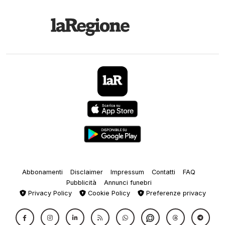
27.
Sut
29.
Art
30.
Par
Abbonamenti
Disclaimer
Impressum
Contatti
FAQ
Pubblicità
Annunci funebri
Privacy Policy
Cookie Policy
Preferenze privacy