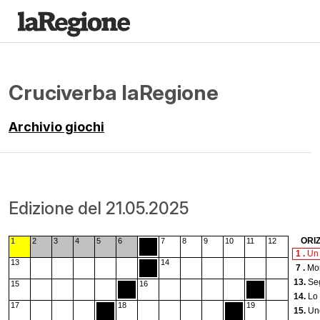
Cruciverba laRegione
Archivio giochi
Edizione del 21.05.2025
ORI
1
2
3
4
5
6
7
8
9
10
11
12
1 .
Un
13
14
7 .
Mon
13.
Se
15
16
14.
Lo
17
18
19
15.
Un