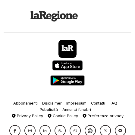
29.
No
30.
Do
Abbonamenti
Disclaimer
Impressum
Contatti
FAQ
Pubblicità
Annunci funebri
Privacy Policy
Cookie Policy
Preferenze privacy