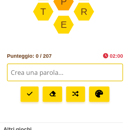
P
T
R
E
Punteggio: 0
/ 207
02:00
Altri giochi