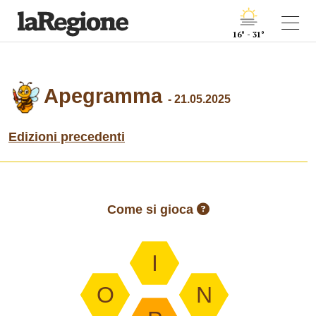
16° - 31°
Apegramma
- 21.05.2025
Edizioni precedenti
Come si gioca
I
O
N