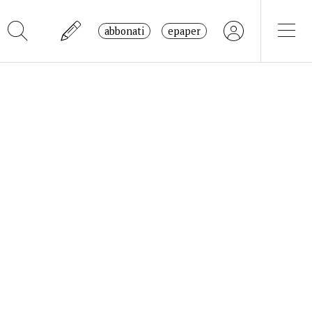
abbonati
epaper