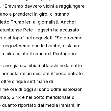
. "Eravamo davvero vicini a raggiungere
no a prenderci in giro, ci stanno
tto Trump ieri ai giornalisti. Anche il
statunitense Pete Hegseth ha accusato
tto e al topo" nei negoziati. "Se dovremo
, negozieremo con le bombe, e siamo
 ha minacciato il capo del Pentagono.
si erano già scambiati attacchi nella notte
, nonostante un cessate il fuoco entrato
o oltre cinque settimane di
ime ore di oggi si sono udite esplosioni
inab, Sirik e nel porto meridionale di
uanto riportato dai media iraniani. In