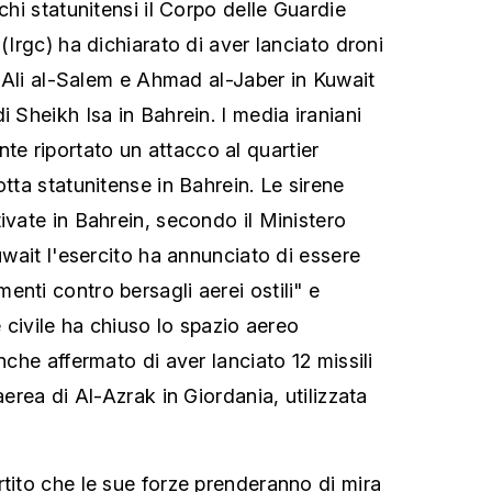
cchi statunitensi il Corpo delle Guardie
 (Irgc) ha dichiarato di aver lanciato droni
di Ali al-Salem e Ahmad al-Jaber in Kuwait
i Sheikh Isa in Bahrein. I media iraniani
e riportato un attacco al quartier
otta statunitense in Bahrein. Le sirene
ivate in Bahrein, secondo il Ministero
Kuwait l'esercito ha annunciato di essere
nti contro bersagli aerei ostili" e
e civile ha chiuso lo spazio aereo
anche affermato di aver lanciato 12 missili
aerea di Al-Azrak in Giordania, utilizzata
rtito che le sue forze prenderanno di mira