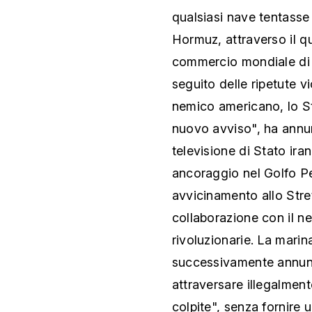
qualsiasi nave tentasse 
Hormuz, attraverso il q
commercio mondiale di p
seguito delle ripetute v
nemico americano, lo St
nuovo avviso", ha annun
televisione di Stato ira
ancoraggio nel Golfo P
avvicinamento allo Str
collaborazione con il n
rivoluzionarie. La marin
successivamente annunc
attraversare illegalmen
colpite", senza fornire u