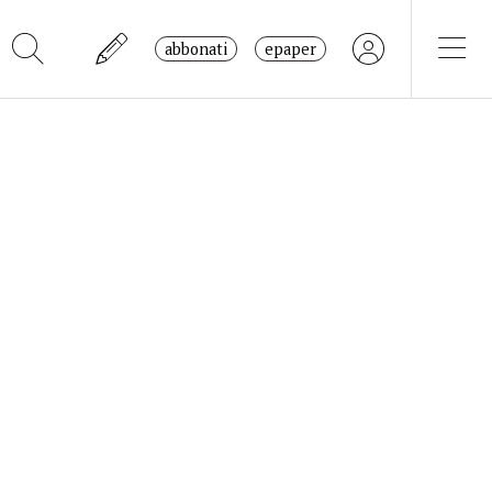
abbonati
epaper