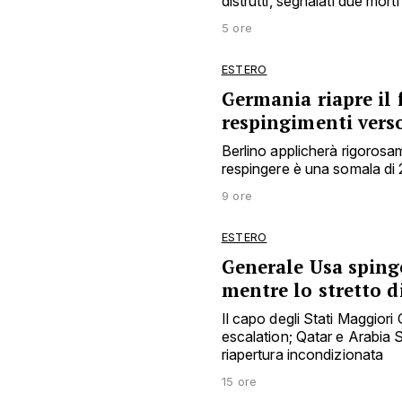
distrutti, segnalati due morti
5 ore
ESTERO
Germania riapre il
respingimenti verso 
Berlino applicherà rigorosam
respingere è una somala di 
9 ore
ESTERO
Generale Usa spinge
mentre lo stretto d
Il capo degli Stati Maggiori 
escalation; Qatar e Arabia 
riapertura incondizionata
15 ore