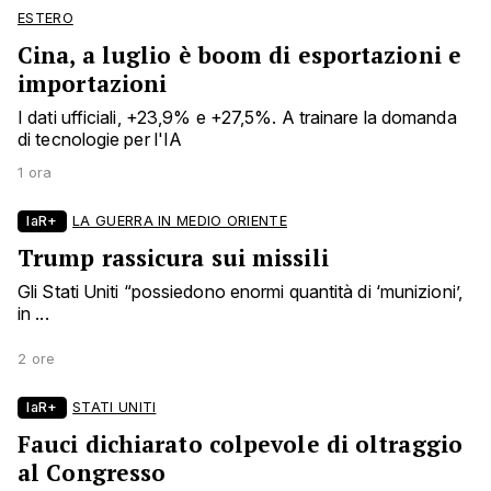
ESTERO
Cina, a luglio è boom di esportazioni e
importazioni
I dati ufficiali, +23,9% e +27,5%. A trainare la domanda
di tecnologie per l'IA
1 ora
laR+
LA GUERRA IN MEDIO ORIENTE
Trump rassicura sui missili
Gli Stati Uniti “possiedono enormi quantità di ‘munizioni’,
in ...
2 ore
laR+
STATI UNITI
Fauci dichiarato colpevole di oltraggio
al Congresso