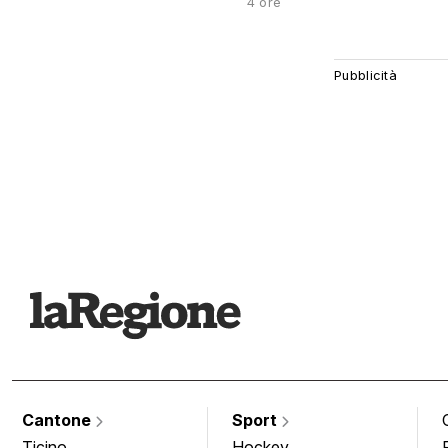
4 ore
Cantone
Sport
Ticino
Hockey