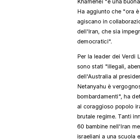
Khamenei "è una buona no
Ha aggiunto che "ora è 
agiscano in collaboraz
dell'Iran, che sia impeg
democratici".
Per la leader dei Verdi L
sono stati "illegali, aber
dell'Australia al preside
Netanyahu è vergognos
bombardamenti", ha det
al coraggioso popolo ira
brutale regime. Tanti in
60 bambine nell'Iran me
israeliani a una scuola 