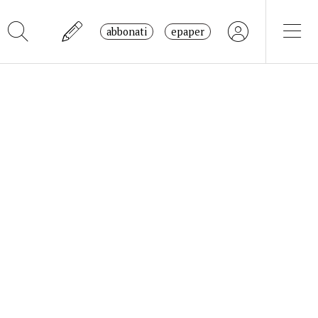
abbonati
epaper