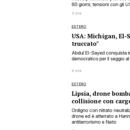
60 giorni; tensioni con gli US
3 ore
ESTERO
USA: Michigan, El-S
truccato"
Abdul El-Sayed conquista in
democratico per il seggio al 
4 ore
ESTERO
Lipsia, drone bomba
collisione con car
Ordigno con nitrato neutra
drone ed è atterrato a Han
antiterrorismo e Nato