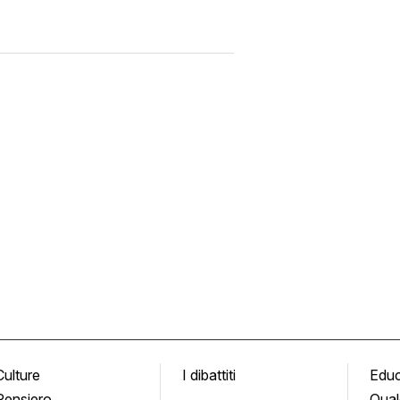
Culture
I dibattiti
Edu
Pensiero
Qual