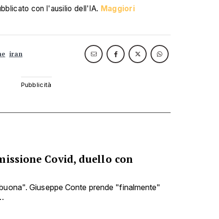
blicato con l'ausilio dell'IA.
Maggiori
ae
iran
missione Covid, duello con
 buona". Giuseppe Conte prende "finalmente"
..