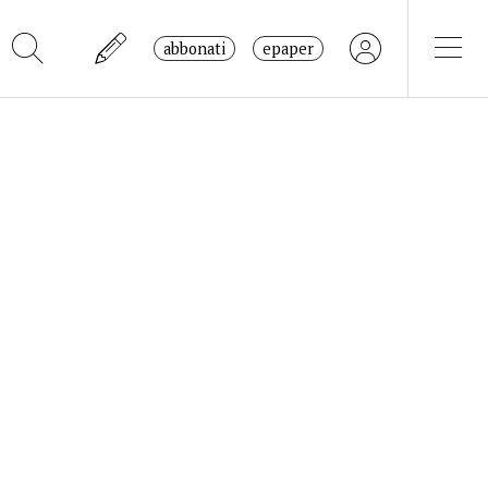
abbonati
epaper