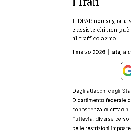
l'Iran
Il DFAE non segnala v
e assiste chi non può 
al traffico aereo
1 marzo 2026
|
ats,
a c
Dagli attacchi degli Stati
Dipartimento federale de
conoscenza di cittadini s
Tuttavia, diverse perso
delle restrizioni imposte