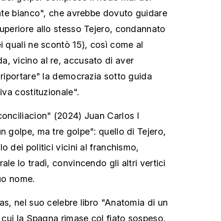
fante bianco", che avrebbe dovuto guidare
superiore allo stesso Tejero, condannato
i quali ne scontò 15), così come al
, vicino al re, accusato di aver
"riportare" la democrazia sotto guida
iva costituzionale".
conciliacion" (2024) Juan Carlos I
n golpe, ma tre golpe": quello di Tejero,
 dei politici vicini al franchismo,
le lo tradì, convincendo gli altri vertici
suo nome.
as, nel suo celebre libro "Anatomia di un
n cui la Spagna rimase col fiato sospeso,