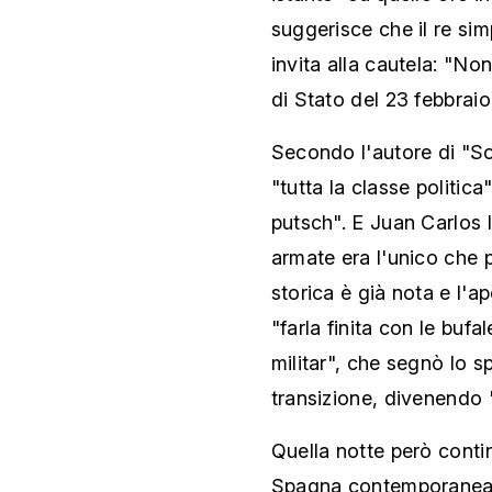
suggerisce che il re simp
invita alla cautela: "No
di Stato del 23 febbraio
Secondo l'autore di "So
"tutta la classe politic
putsch". E Juan Carlos 
armate era l'unico che po
storica è già nota e l'ap
"farla finita con le bufa
militar", che segnò lo s
transizione, divenendo 
Quella notte però conti
Spagna contemporanea. N