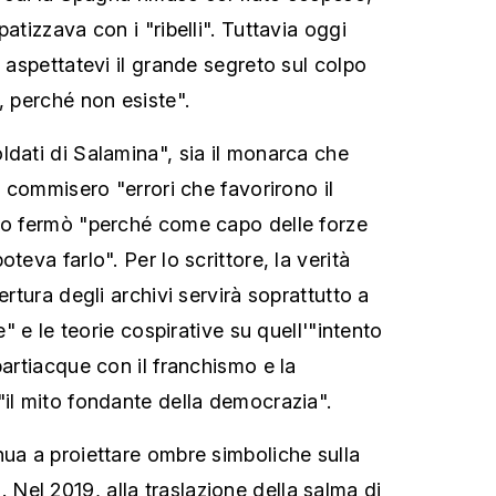
atizzava con i "ribelli". Tuttavia oggi
n aspettatevi il grande segreto sul colpo
, perché non esiste".
ldati di Salamina", sia il monarca che
a" commisero "errori che favorirono il
lo fermò "perché come capo delle forze
teva farlo". Per lo scrittore, la verità
ertura degli archivi servirà soprattutto a
le" e le teorie cospirative su quell'"intento
partiacque con il franchismo e la
"il mito fondante della democrazia".
nua a proiettare ombre simboliche sulla
el 2019, alla traslazione della salma di