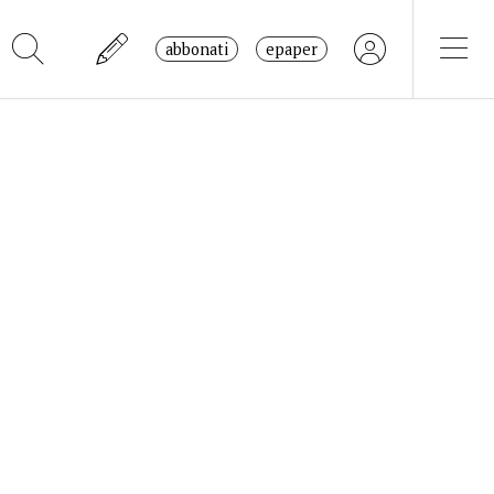
abbonati
epaper