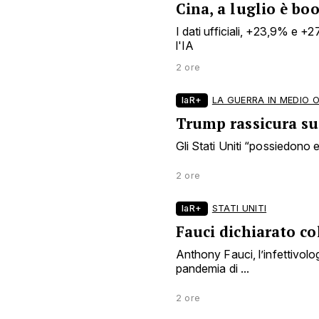
Cina, a luglio è bo
I dati ufficiali, +23,9% e +
l'IA
2 ore
laR+
LA GUERRA IN MEDIO 
Trump rassicura sui
Gli Stati Uniti “possiedono en
2 ore
laR+
STATI UNITI
Fauci dichiarato co
Anthony Fauci, l’infettivol
pandemia di ...
2 ore