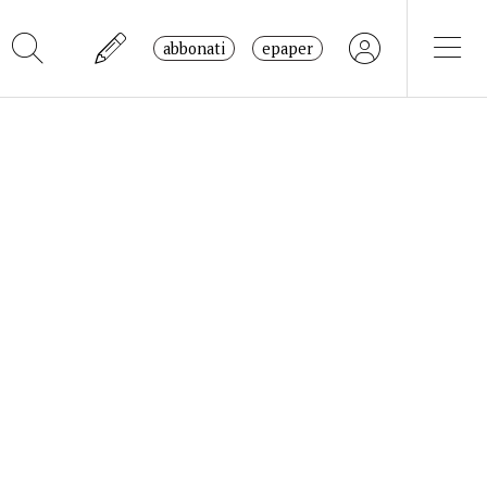
abbonati
epaper