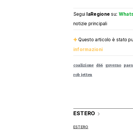
Segui
laRegione
su:
What
notizie principali
Questo articolo è stato pub
informazioni
coalizione
d66
governo
paes
rob jetten
ESTERO
ESTERO