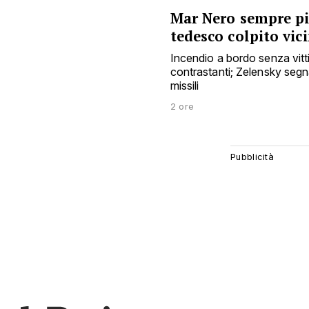
Mar Nero sempre più
tedesco colpito vic
Incendio a bordo senza vit
contrastanti; Zelensky segna
missili
2 ore