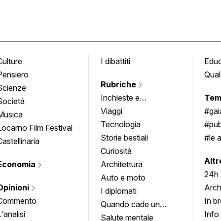
Culture
I dibattiti
Edu
Pensiero
Qual
Rubriche
Scienze
Inchieste e
Tem
Società
approfondimenti
Viaggi
#ga
Musica
Tecnologia
#pub
Locarno Film Festival
Storie bestiali
#le 
Castellinaria
Curiosità
info
Altr
Economia
Architettura
24h
Auto e moto
Opinioni
Arch
I diplomati
Commento
In b
Quando cade un
L'analisi
Info
quadro
Salute mentale