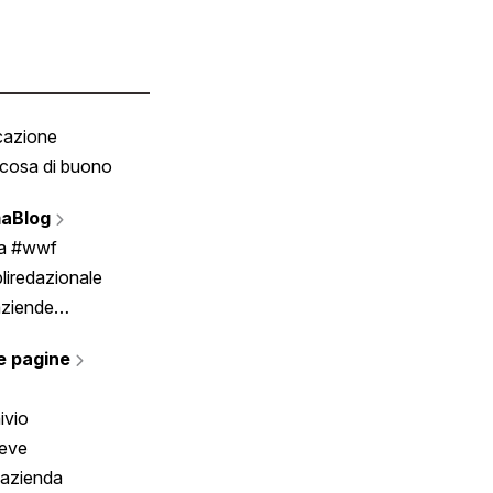
cazione
Tombola
cosa di buono
Fumetto
Vignette
aBlog
Scrivici
ia #wwf
liredazionale
aziende
rmano
e pagine
ivio
reve
 azienda