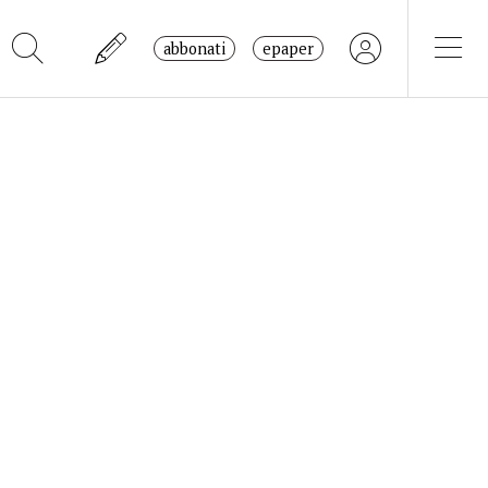
abbonati
epaper