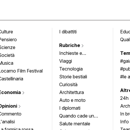
Culture
I dibattiti
Edu
Pensiero
Qual
Rubriche
Scienze
Inchieste e
Tem
Società
approfondimenti
Viaggi
#ga
Musica
Tecnologia
#pub
Locarno Film Festival
Storie bestiali
#le 
Castellinaria
Curiosità
info
Altr
Economia
Architettura
24h
Auto e moto
Opinioni
Arch
I diplomati
Commento
In b
Quando cade un
L'analisi
Info
quadro
Salute mentale
La formica rossa
Tea