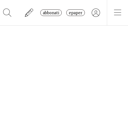
abbonati
epaper