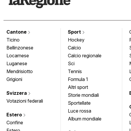
Cantone
Sport
Ticino
Hockey
Bellinzonese
Calcio
Locarnese
Calcio regionale
Luganese
Sci
Mendrisiotto
Tennis
Grigioni
Formula 1
Altri sport
Svizzera
Storie mondiali
Votazioni federali
Sportellate
Luce rossa
Estero
Album mondiale
Confine
Estero