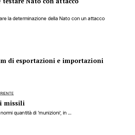
 testare Nato con attacco
tare la determinazione della Nato con un attacco
om di esportazioni e importazioni
ORIENTE
 missili
ormi quantità di ‘munizioni’, in ...