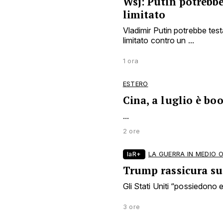
Wsj: Putin potrebbe
limitato
Vladimir Putin potrebbe tes
limitato contro un ...
1 ora
ESTERO
Cina, a luglio è bo
...
2 ore
laR+
LA GUERRA IN MEDIO 
Trump rassicura sui
Gli Stati Uniti “possiedono en
3 ore