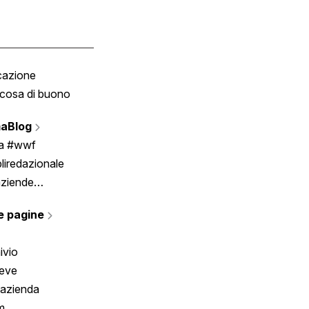
cazione
Tombola
cosa di buono
Fumetto
Vignette
aBlog
Scrivici
ia #wwf
liredazionale
aziende
rmano
e pagine
ivio
reve
 azienda
m