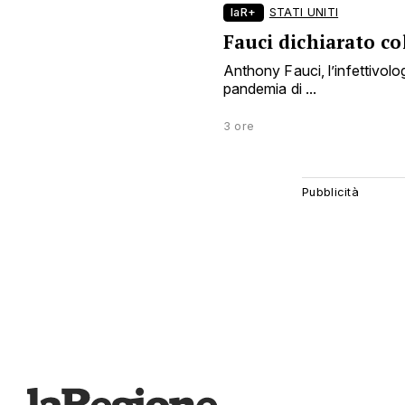
laR+
STATI UNITI
Fauci dichiarato co
Anthony Fauci, l’infettivol
pandemia di ...
3 ore