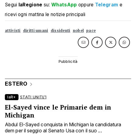
Segui
laRegione
su:
WhatsApp
oppure
Telegram
e
ricevi ogni mattina le notizie principali
attivisti
diritti umani
dissidenti
nobel
pace
ESTERO
laR+
STATI UNITI/1
El-Sayed vince le Primarie dem in
Michigan
Abdul El-Sayed conquista in Michigan la candidatura
dem per il seggio al Senato Usa con il suo ...