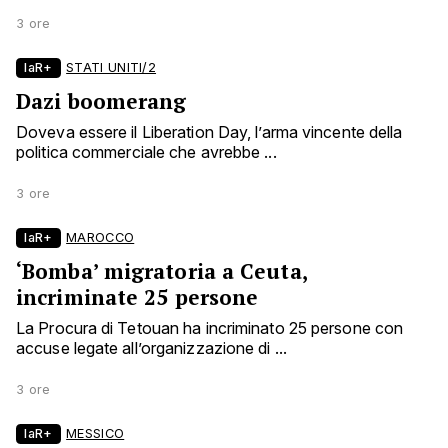
3 ore
laR+
STATI UNITI/2
Dazi boomerang
Doveva essere il Liberation Day, l’arma vincente della
politica commerciale che avrebbe ...
3 ore
laR+
MAROCCO
‘Bomba’ migratoria a Ceuta,
incriminate 25 persone
La Procura di Tetouan ha incriminato 25 persone con
accuse legate all’organizzazione di ...
3 ore
laR+
MESSICO