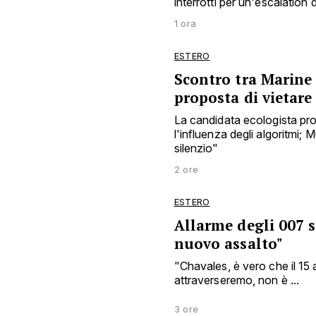
interrotti per un'escalation 
1 ora
ESTERO
Scontro tra Marine
proposta di vietar
La candidata ecologista pro
l'influenza degli algoritmi;
silenzio"
2 ore
ESTERO
Allarme degli 007 s
nuovo assalto"
"Chavales, è vero che il 15 
attraverseremo, non è ...
3 ore