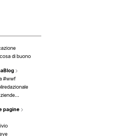
cazione
Tombola
cosa di buono
Fumetto
Vignette
aBlog
Scrivici
ia #wwf
liredazionale
aziende
rmano
e pagine
ivio
reve