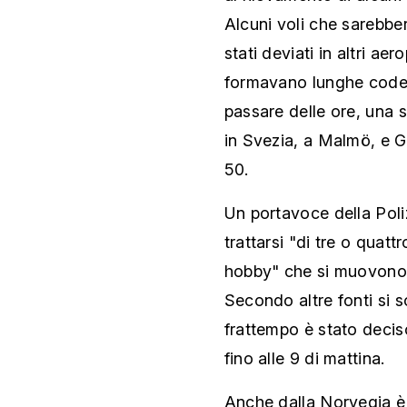
Alcuni voli che sarebber
stati deviati in altri ae
formavano lunghe code d
passare delle ore, una s
in Svezia, a Malmö, e Gö
50.
Un portavoce della Poli
trattarsi "di tre o quat
hobby" che si muovono d
Secondo altre fonti si so
frattempo è stato decis
fino alle 9 di mattina.
Anche dalla Norvegia è a