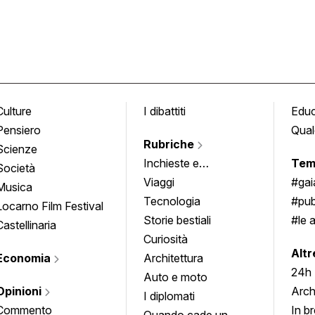
Culture
I dibattiti
Edu
Pensiero
Qual
Rubriche
Scienze
Inchieste e
Tem
Società
approfondimenti
Viaggi
#ga
Musica
Tecnologia
#pub
Locarno Film Festival
Storie bestiali
#le 
Castellinaria
Curiosità
info
Altr
Economia
Architettura
24h
Auto e moto
Opinioni
Arch
I diplomati
Commento
In b