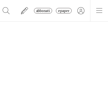
abbonati
epaper