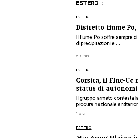
ESTERO
ESTERO
Distretto fiume Po,
Il fiume Po soffre sempre d
di precipitazioni e ...
59 min
ESTERO
Corsica, il Flnc-Uc 
status di autonomi
Il gruppo armato contesta l
procura nazionale antiterro
1 ora
ESTERO
Min Aung Hlaing in 