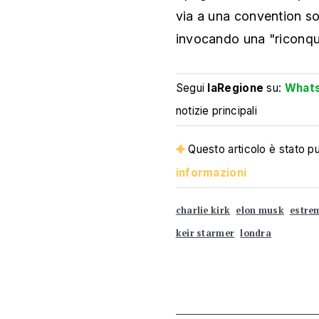
via a una convention so
invocando una "riconqui
Segui
laRegione
su:
What
notizie principali
Questo articolo è stato pub
informazioni
charlie kirk
elon musk
estre
keir starmer
londra