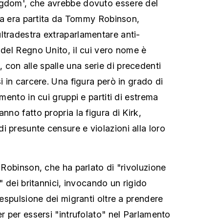
ngdom', che avrebbe dovuto essere del
tiva era partita da Tommy Robinson,
ltradestra extraparlamentare anti-
 del Regno Unito, il cui vero nome è
con alle spalle una serie di precedenti
si in carcere. Una figura però in grado di
omento in cui gruppi e partiti di estrema
nno fatto propria la figura di Kirk,
i presunte censure e violazioni alla loro
i Robinson, che ha parlato di "rivoluzione
o" dei britannici, invocando un rigido
l'espulsione dei migranti oltre a prendere
er per essersi "intrufolato" nel Parlamento