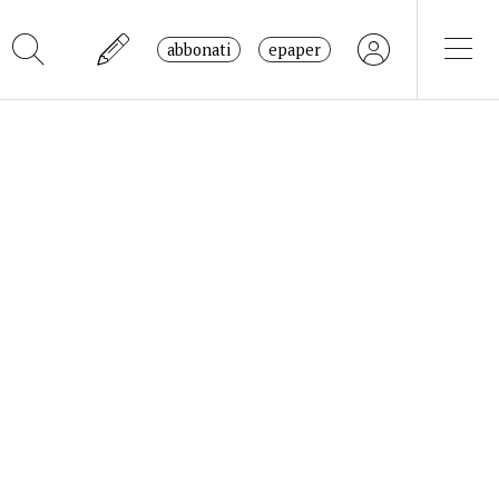
abbonati
epaper