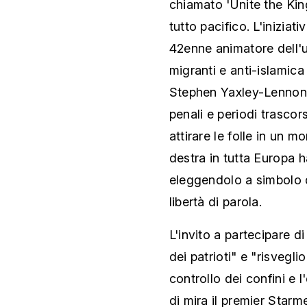
chiamato 'Unite the Ki
tutto pacifico. L'inizia
42enne animatore dell'u
migranti e anti-islamica
Stephen Yaxley-Lennon, 
penali e periodi trascor
attirare le folle in un m
destra in tutta Europa ha
eleggendolo a simbolo d
libertà di parola.
L'invito a partecipare d
dei patrioti" e "risvegli
controllo dei confini e 
di mira il premier Starm