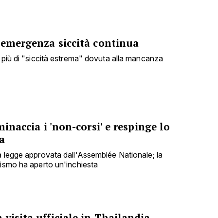
 emergenza siccità continua
i più di "siccità estrema" dovuta alla mancanza
minaccia i 'non-corsi' e respinge lo
a
a legge approvata dall'Assemblée Nationale; la
rismo ha aperto un'inchiesta
visita ufficiale in Thailandia