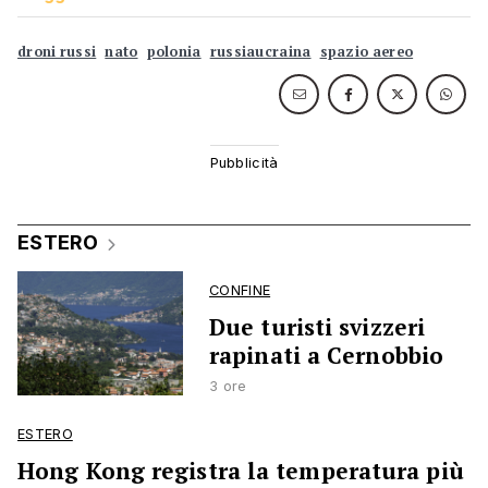
droni russi
nato
polonia
russiaucraina
spazio aereo
ESTERO
CONFINE
Due turisti svizzeri
rapinati a Cernobbio
3 ore
ESTERO
Hong Kong registra la temperatura più