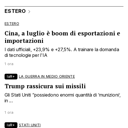
ESTERO
ESTERO
Cina, a luglio è boom di esportazioni e
importazioni
I dati ufficiali, +23,9% e +27,5%. A trainare la domanda
di tecnologie per l'IA
1 ora
laR+
LA GUERRA IN MEDIO ORIENTE
Trump rassicura sui missili
Gli Stati Uniti “possiedono enormi quantità di ‘munizioni’,
in ...
1 ora
laR+
STATI UNITI