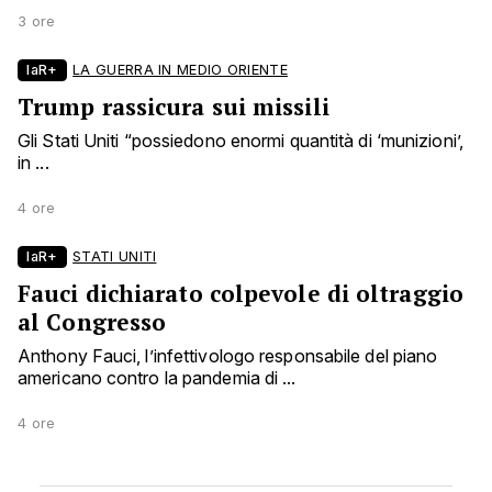
3 ore
laR+
LA GUERRA IN MEDIO ORIENTE
Trump rassicura sui missili
Gli Stati Uniti “possiedono enormi quantità di ‘munizioni’,
in ...
4 ore
laR+
STATI UNITI
Fauci dichiarato colpevole di oltraggio
al Congresso
Anthony Fauci, l’infettivologo responsabile del piano
americano contro la pandemia di ...
4 ore