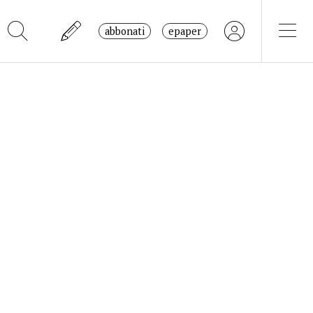
abbonati
epaper