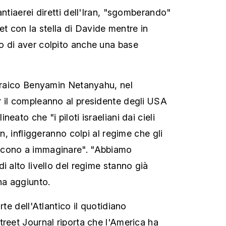
antiaerei diretti dell'Iran, "sgomberando"
 jet con la stella di Davide mentre in
o di aver colpito anche una base
ebraico Benyamin Netanyahu, nel
 il compleanno al presidente degli USA
eato che "i piloti israeliani dai cieli
an, infliggeranno colpi al regime che gli
scono a immaginare". "Abbiamo
i alto livello del regime stanno già
ha aggiunto.
rte dell'Atlantico il quotidiano
treet Journal riporta che l'America ha