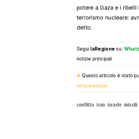
potere a Gaza e i ribell
terrorismo nucleare: av
detto.
Segui
laRegione
su:
What
notizie principali
Questo articolo è stato pub
informazioni
conflitto
iran
israele
missili