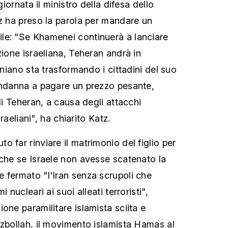
 giornata il ministro della difesa dello
tz ha preso la parola per mandare un
le: "Se Khamenei continuerà a lanciare
zione israeliana, Teheran andrà in
raniano sta trasformando i cittadini del suo
ondanna a pagare un prezzo pesante,
 di Teheran, a causa degli attacchi
israeliani", ha chiarito Katz.
 far rinviare il matrimonio del figlio per
 che se Israele non avesse scatenato la
 fermato "l'Iran senza scrupoli che
 nucleari ai suoi alleati terroristi",
one paramilitare islamista sciita e
ezbollah, il movimento islamista Hamas al