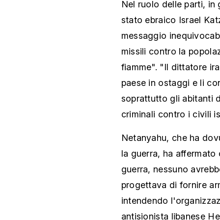
Nel ruolo delle parti, in
stato ebraico Israel Ka
messaggio inequivocabi
missili contro la popola
fiamme". "Il dittatore i
paese in ostaggi e li c
soprattutto gli abitanti
criminali contro i civili 
Netanyahu, che ha dovuto
la guerra, ha affermato
guerra, nessuno avrebbe
progettava di fornire armi
intendendo l'organizzazi
antisionista libanese H