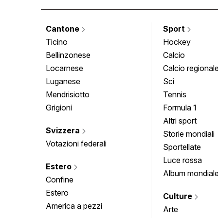
Cantone
Sport
Ticino
Hockey
Bellinzonese
Calcio
Locarnese
Calcio regional
Luganese
Sci
Mendrisiotto
Tennis
Grigioni
Formula 1
Altri sport
Svizzera
Storie mondiali
Votazioni federali
Sportellate
Luce rossa
Estero
Album mondial
Confine
Estero
Culture
America a pezzi
Arte