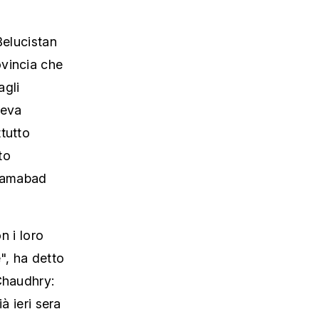
Belucistan
ovincia che
agli
veva
tutto
to
slamabad
n i loro
", ha detto
Chaudhry:
à ieri sera