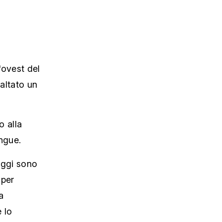
'ovest del
saltato un
o alla
angue.
aggi sono
 per
a
e lo