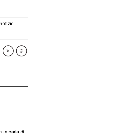
 notizie
i e parla di