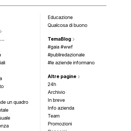
Educazione
Tomb
Qualcosa di buono
Fumet
Vigne
e
TemaBlog
Scrivi
imenti
#gaia #wwf
a
#publiredazionale
ali
#le aziende informano
Altre pagine
a
24h
to
Archivio
In breve
de un quadro
Info azienda
tale
Team
suale
Promozioni
enza