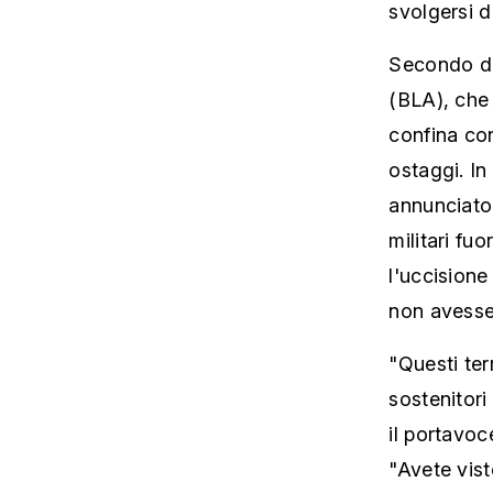
svolgersi d
Secondo div
(BLA), che
confina con
ostaggi. I
annunciato 
militari fu
l'uccisione
non avesse 
"Questi ter
sostenitori
il portavoc
"Avete vist