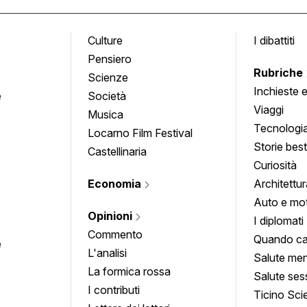
Culture
I dibattiti
Pensiero
Rubriche
Scienze
Inchieste 
e
Società
approfond
Viaggi
Musica
Tecnologi
Locarno Film Festival
Storie besti
Castellinaria
Curiosità
Economia
Architettur
Auto e mo
Opinioni
I diplomati
Commento
Quando ca
e
L'analisi
Salute men
La formica rossa
Salute ses
I contributi
Ticino Sci