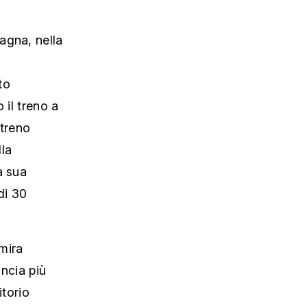
agna, nella
to
 il treno a
 treno
lla
a sua
di 30
mira
incia più
itorio