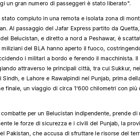
i un gran numero di passeggeri è stato liberato".
 stato compiuto in una remota e isolata zona di mont
lan. Al passaggio del Jafar Express partito da Quetta,
el Belucistan, e diretto a nord a Peshawar, è scatta
i miliziani del BLA hanno aperto il fuoco, costringendo
ccidendo i militari a bordo e ferendo il macchinista. Il
iando attraverso le principali città, tra cui Sukkur, ne
i Sindh, e Lahore e Rawalpindi nel Punjab, prima dell
e finale, un viaggio di circa 1'600 chilometri con più 
 combatte per un Belucistan indipendente, prende di 
nte le forze di sicurezza e i civili del Punjab, la prov
l Pakistan, che accusa di sfruttare le risorse del terr