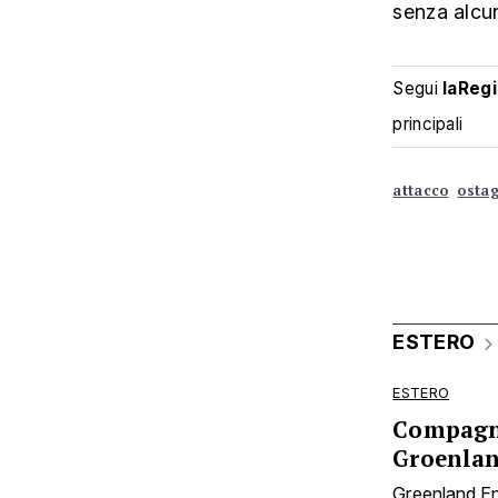
senza alcun
Segui
laReg
principali
attacco
ostag
ESTERO
ESTERO
Compagnia
Groenlan
Greenland En