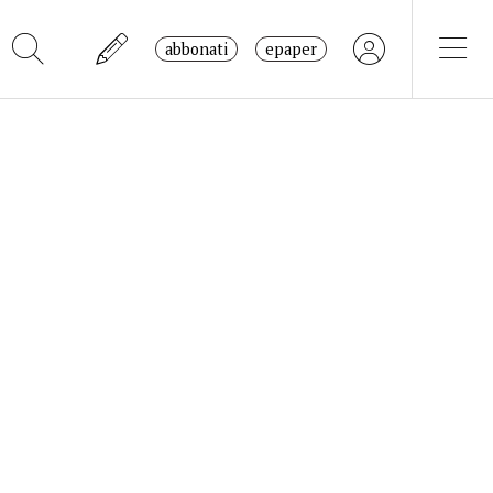
abbonati
epaper