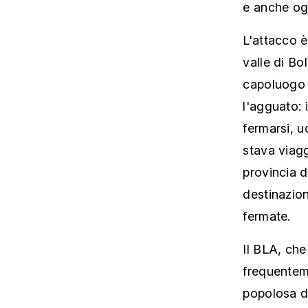
e anche ogg
L'attacco è
valle di Bo
capoluogo d
l'agguato: 
fermarsi, u
stava viagg
provincia d
destinazion
fermate.
Il BLA, che
frequenteme
popolosa de