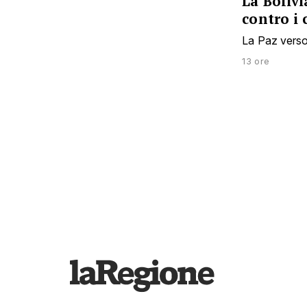
La Boliv
contro i 
La Paz verso 
13 ore