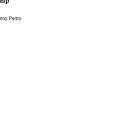
ump
erno Petro