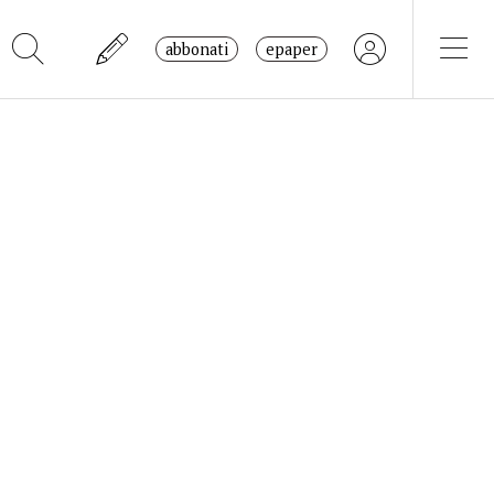
abbonati
epaper