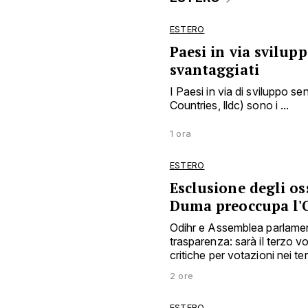
ESTERO
Paesi in via svilup
svantaggiati
I Paesi in via di sviluppo 
Countries, lldc) sono i ...
1 ora
ESTERO
Esclusione degli os
Duma preoccupa l'
Odihr e Assemblea parlamen
trasparenza: sarà il terzo 
critiche per votazioni nei ter
2 ore
ESTERO