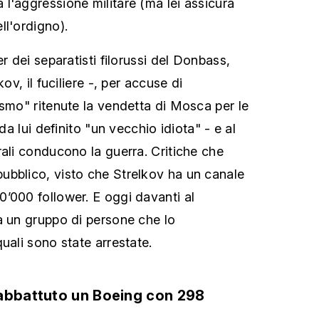
l'aggressione militare (ma lei assicura
ll'ordigno).
er dei separatisti filorussi del Donbass,
kov, il fuciliere -, per accuse di
ismo" ritenute la vendetta di Mosca per le
 da lui definito "un vecchio idiota" - e al
rali conducono la guerra. Critiche che
ubblico, visto che Strelkov ha un canale
’000 follower. E oggi davanti al
a un gruppo di persone che lo
uali sono state arrestate.
 abbattuto un Boeing con 298