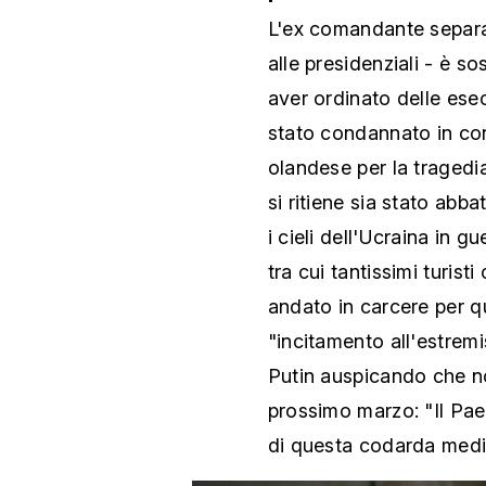
L'ex comandante separa
alle presidenziali - è so
aver ordinato delle esec
stato condannato in con
olandese per la tragedi
si ritiene sia stato ab
i cieli dell'Ucraina in 
tra cui tantissimi turist
andato in carcere per qu
"incitamento all'estrem
Putin auspicando che non
prossimo marzo: "Il Pae
di questa codarda medio