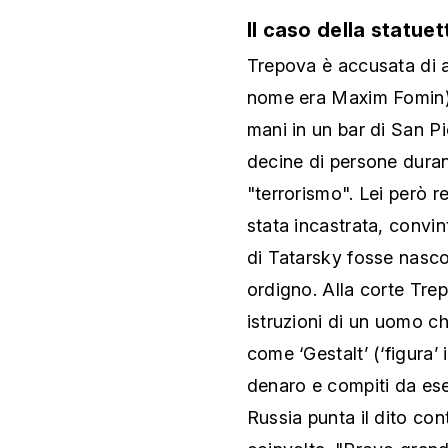
Il caso della statuet
Trepova è accusata di a
nome era Maxim Fomin) l
mani in un bar di San P
decine di persone duran
"terrorismo". Lei però r
stata incastrata, convi
di Tatarsky fosse nasco
ordigno. Alla corte Tre
istruzioni di un uomo c
come ‘Gestalt’ (‘figura’
denaro e compiti da eseg
Russia punta il dito co