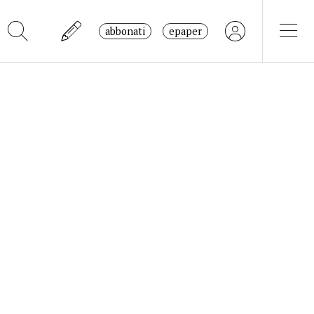
abbonati
epaper