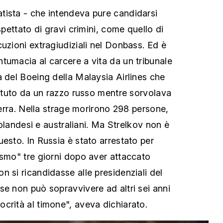
tista - che intendeva pure candidarsi
spettato di gravi crimini, come quello di
uzioni extragiudiziali nel Donbass. Ed è
tumacia al carcere a vita da un tribunale
a del Boeing della Malaysia Airlines che
battuto da un razzo russo mentre sorvolava
guerra. Nella strage morirono 298 persone,
i olandesi e australiani. Ma Strelkov non è
esto. In Russia è stato arrestato per
ismo" tre giorni dopo aver attaccato
 si ricandidasse alle presidenziali del
se non può sopravvivere ad altri sei anni
crità al timone", aveva dichiarato.