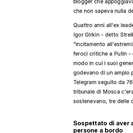
blogger che appoggiava 
che non sapeva nulla de
Quattro anni all'ex lead
Igor Girkin - detto Strel
"incitamento all'estrem
feroci critiche a Putin -
modo in cui i suoi gene
godevano di un ampio p
Telegram seguito da 760
tribunale di Mosca c'er
sostenevano, tre delle q
Sospettato di aver
persone a bordo