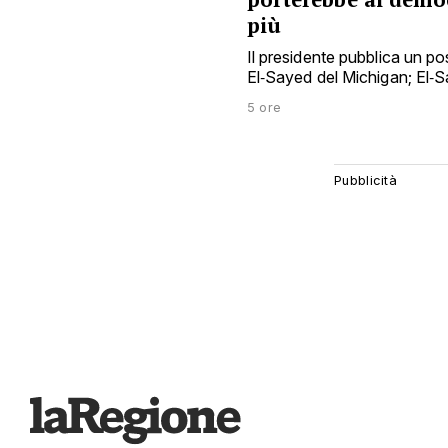
più
Il presidente pubblica un p
El‑Sayed del Michigan; El‑S
5 ore