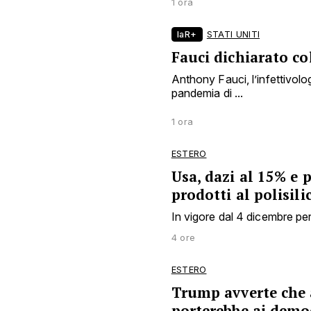
1 ora
laR+
STATI UNITI
Fauci dichiarato co
Anthony Fauci, l’infettivol
pandemia di ...
1 ora
ESTERO
Usa, dazi al 15% e 
prodotti al polisili
In vigore dal 4 dicembre per
4 ore
ESTERO
Trump avverte che 
porterebbe ai democ