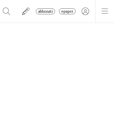
abbonati
epaper