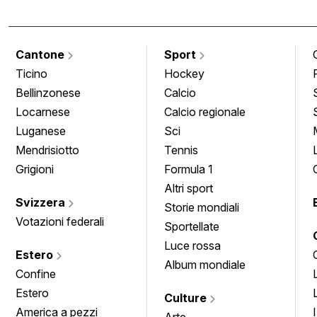
Cantone
Sport
Ticino
Hockey
Bellinzonese
Calcio
Locarnese
Calcio regionale
Luganese
Sci
Mendrisiotto
Tennis
Grigioni
Formula 1
Altri sport
Svizzera
Storie mondiali
Votazioni federali
Sportellate
Luce rossa
Estero
Album mondiale
Confine
Estero
Culture
America a pezzi
Arte