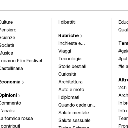
Culture
I dibattiti
Edu
Pensiero
Qual
Rubriche
Scienze
Inchieste e
Tem
Società
approfondimenti
Viaggi
#ga
Musica
Tecnologia
#pub
Locarno Film Festival
Storie bestiali
#le 
Castellinaria
Curiosità
info
Altr
Economia
Architettura
24h
Auto e moto
Opinioni
Arch
I diplomati
Commento
In b
Quando cade un
L'analisi
Info
quadro
Salute mentale
La formica rossa
Tea
Salute sessuale
I contributi
Prom
Ticino Scienza