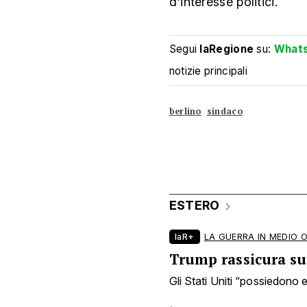
d'interesse politici.
Segui
laRegione
su:
What
notizie principali
berlino
sindaco
ESTERO
laR+
LA GUERRA IN MEDIO 
Trump rassicura sui
Gli Stati Uniti “possiedono en