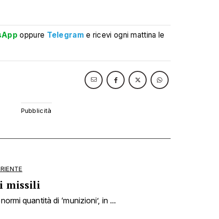
sApp
oppure
Telegram
e ricevi ogni mattina le
ORIENTE
 missili
ormi quantità di ‘munizioni’, in ...