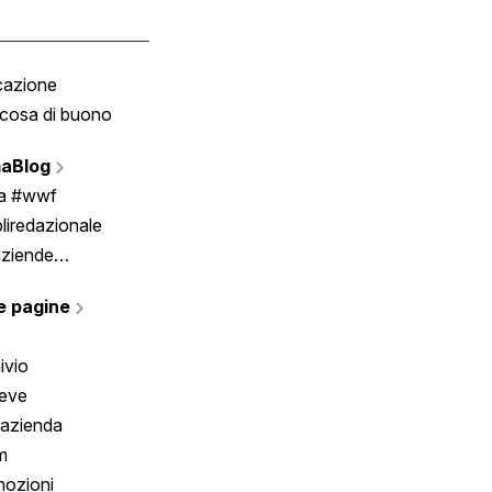
cazione
Tombola
cosa di buono
Fumetto
Vignette
aBlog
Scrivici
ia #wwf
liredazionale
aziende
rmano
e pagine
ivio
reve
 azienda
m
ozioni