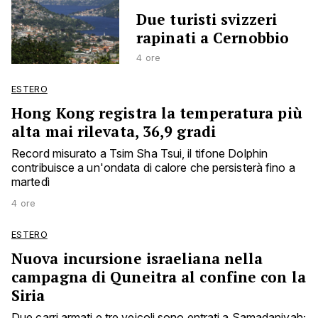
Due turisti svizzeri
rapinati a Cernobbio
4 ore
ESTERO
Hong Kong registra la temperatura più
alta mai rilevata, 36,9 gradi
Record misurato a Tsim Sha Tsui, il tifone Dolphin
contribuisce a un'ondata di calore che persisterà fino a
martedì
4 ore
ESTERO
Nuova incursione israeliana nella
campagna di Quneitra al confine con la
Siria
Due carri armati e tre veicoli sono entrati a Samadaniyah;