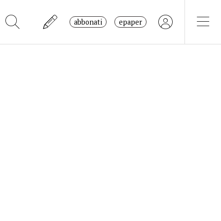
abbonati
epaper