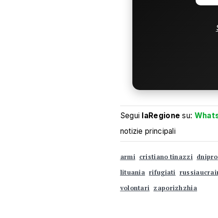
Segui
laRegione
su:
What
notizie principali
armi
cristiano tinazzi
dnipro
lituania
rifugiati
russiaucrai
volontari
zaporizhzhia