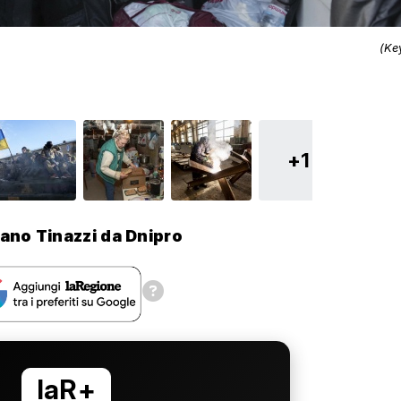
(Ke
+1
iano Tinazzi da Dnipro
laR+