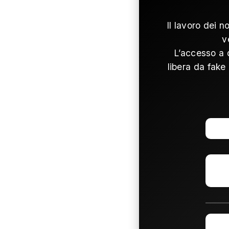
Il lavoro dei n
v
L’accesso a 
libera da fake 