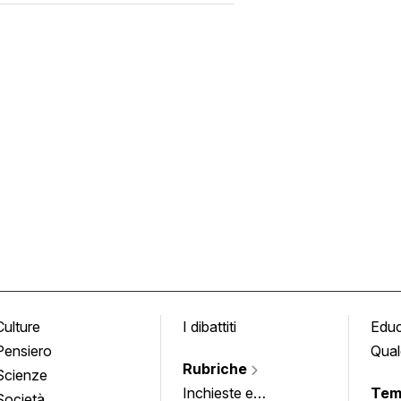
Culture
I dibattiti
Edu
Pensiero
Qual
Rubriche
Scienze
Inchieste e
Tem
Società