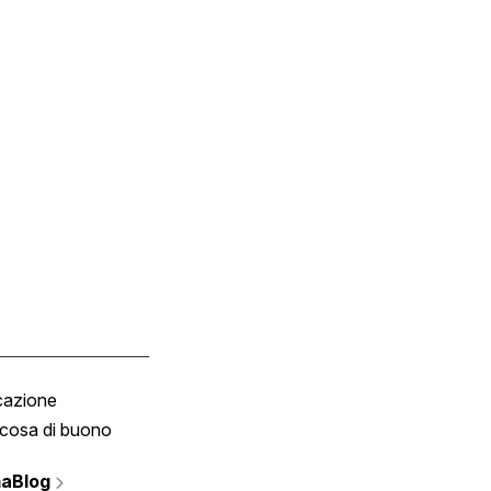
cazione
Tombola
cosa di buono
Fumetto
Vignette
aBlog
Scrivici