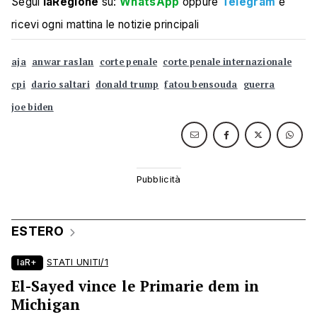
Segui
laRegione
su:
WhatsApp
oppure
Telegram
e
ricevi ogni mattina le notizie principali
aja
anwar raslan
corte penale
corte penale internazionale
cpi
dario saltari
donald trump
fatou bensouda
guerra
joe biden
ESTERO
laR+
STATI UNITI/1
El-Sayed vince le Primarie dem in
Michigan